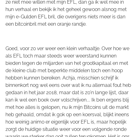
ze niet mee willen met mijn EFL, dan ga ik wel mee in
hun verhaal en bekijk ik het geheel gewoon alsnog met
mijn e-Gulden EFL bril, die overigens niets meer is dan
een bitcoinbril met een oranje randje.
Goed, voor zo ver weer een klein verhaaltje. Over hoe we
als EFL toch maar steeds weer weerstand kunnen
bieden tegen de miljarden van het grootkapitaal en met
de kleine club met beperkte middelen toch een hoop
hebben kunnen bereiken. Achja, misschien schrijf ik
binnenkort nog wel eens over wat ik nu allemaal fout heb
gedaan in het jaar 2018, maar dat is zo'n lange lijst, daar
kan ik wel een boek over volschrijven.... Ik ben ergens blij
met hoe alles is gelopen, nu ik mijn Bitcoins uit de markt
heb gehaald, omdat ik gok op een koersval, blijkt ineens
hoe weinig animo er eigenlijk voor EFL is, maar hopelijk
zorgt de huidige situatie weer voor een volgende ronde
waarin we sterker dan ooit zullen terugkomen. Het is ons