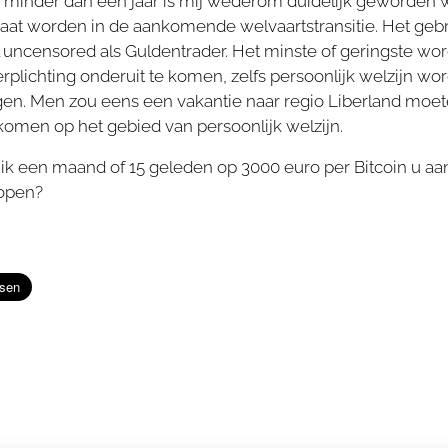
na minder dan een jaar is mij wederom duidelijk geworde
gaat worden in de aankomende welvaartstransitie. Het gebr
 uncensored als Guldentrader. Het minste of geringste wo
lichting onderuit te komen, zelfs persoonlijk welzijn wordt
n. Men zou eens een vakantie naar regio Liberland moet
komen op het gebied van persoonlijk welzijn.
 ik een maand of 15 geleden op 3000 euro per Bitcoin u a
kopen?