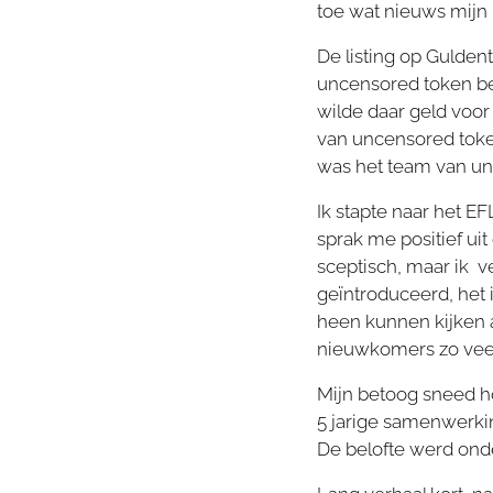
toe wat nieuws mijn 
De listing op Gulde
uncensored token ben
wilde daar geld voor
van uncensored toke
was het team van un
Ik stapte naar het E
sprak me positief ui
sceptisch, maar ik ve
geïntroduceerd, het 
heen kunnen kijken a
nieuwkomers zo veel
Mijn betoog sneed h
5 jarige samenwerk
De belofte werd ond