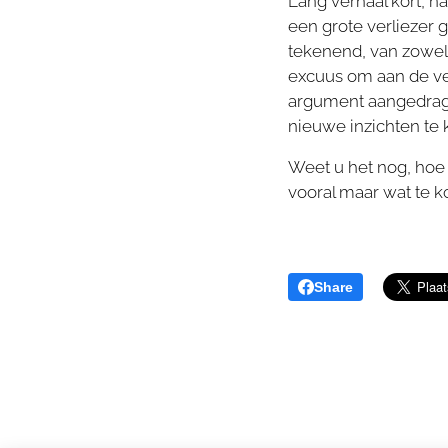
Lang verhaal kort, 
een grote verliezer 
tekenend, van zowel
excuus om aan de verp
argument aangedrage
nieuwe inzichten te 
Weet u het nog, hoe
vooral maar wat te 
Share