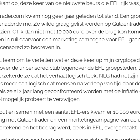
kant op, deze keer van de nieuwste beurs die EFL rijk was
ntrader.com kwam nog geen jaar geleden tot stand. Een g
aderde me. Ze wilde graag gelist worden op Guldentrader
 zien. Of ik dan niet met 10.000 euro over de brug kon ko
n in ruil daarvoor een marketing campagne voor EFL gaan
censored zo bedreven in.
FL team om te vertellen wat er deze keer op mijn cryptopa
t over de uncensored club tegenover de EFL groepsleden.
rzekerde ze dat het verhaal logisch leek, NLG had net zijn
is meer dan logisch dat mensen na verloop van tijd door d
ls ze al 2 jaar lang geconfronteerd worden met de inflatie
 mogelijk pro
beert te verzwijgen.
out en samen met een aantal EFL-ers kwam er 10.000 euro 
ing met Guldentrader en een marketingcampagne van de 
ertekend en het bedrag werd, deels in EFL, overgemaakt.