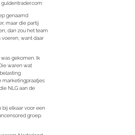
, guldentrader.com
roep genaamd
, maar die partij
men, dan zou het team
 voeren, want daar
d was gekomen. Ik
 Die waren wat
 belasting
e marketingpraatjes
 die NLG aan de
bij elkaar voor een
uncensored groep.