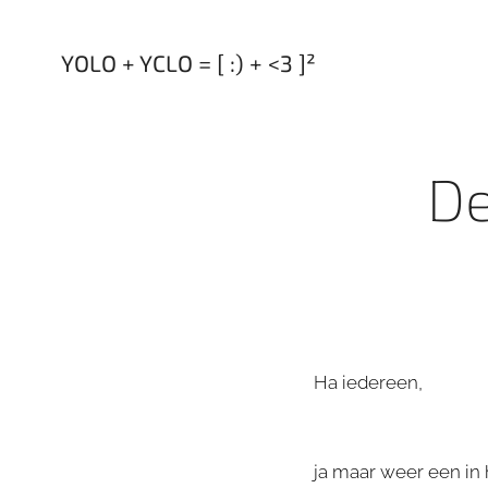
YOLO + YCLO = [ :) + <3 ]²
De
Ha iedereen,
ja maar weer een in 