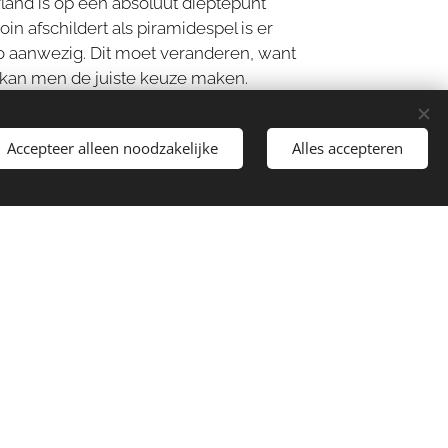
land is op een absoluut dieptepunt
in afschildert als piramidespel is er
o aanwezig. Dit moet veranderen, want
n kan men de juiste keuze maken.
te diefstal in de geschiedenis van de
Accepteer alleen noodzakelijke
Alles accepteren
sgulden.nl is bedoeld om mensen bewust
ngen die plaats vinden. Geld is een
eldt voor iedereen, daarom wordt bij
en.
itleg sgulden.nl