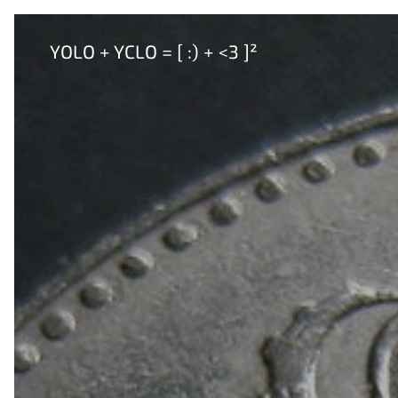
YOLO + YCLO = [ :) + <3 ]²