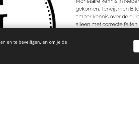
Monetaire kennis in Neder
gekomen. Terwijl men Bitco
amper kennis over de eur
alleen met correcte feite
en en te beveiligen, en om je de
Op dit moment is de groots
mensheid in volle gang. 
te maken van de veranderi
afspraak en die afspraak g
sgulden niemand uitgeslot
U