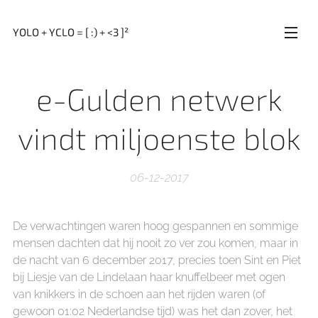
YOLO + YCLO = [ :) + <3 ]²
e-Gulden netwerk
vindt miljoenste blok
06-12-2017
De verwachtingen waren hoog gespannen en sommige
mensen dachten dat hij nooit zo ver zou komen, maar in
de nacht van 6 december 2017, precies toen Sint en Piet
bij Liesje van de Lindelaan haar knuffelbeer met ogen
van knikkers in de schoen aan het rijden waren (of
gewoon 01:02 Nederlandse tijd) was het dan zover, het