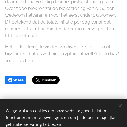
daarmee bijna volledig door het protocol vrijgegeven.
Over 5000 blokken zal de blokbeloning van e-Gulden
wederom halveren en voor het eerst onder 1 uitkomen.
Dit betekend dat de totale inflatie per dag vanaf dat
moment uitkomt op minder dan 1000 nieuw gedolven
EFL per etmaal.
Het blok is terug te vinden via diverse websites zoals
bijvoorbeeld https://chainz.cryptoid.info/efl/block.dws?
1000000.htm
Share
Wij gebruiken cookies om onze website goed te laten
functioneren en te beveiligen, en om je de best mogelijke
sGulden is een onderdeel van de YCLO Groep.
gebruikerservaring te bieden.
Alle rechten omgedraaid 2014-2025 // All rights reversed 2014-