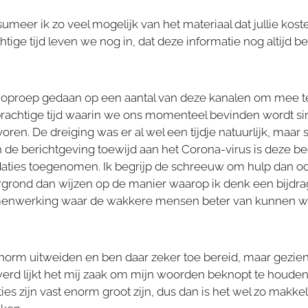
umeer ik zo veel mogelijk van het materiaal dat jullie kost
htige tijd leven we nog in, dat deze informatie nog altijd b
n oproep gedaan op een aantal van deze kanalen om mee 
prachtige tijd waarin we ons momenteel bevinden wordt si
oren. De dreiging was er al wel een tijdje natuurlijk, maar
de berichtgeving toewijd aan het Corona-virus is deze be
daties toegenomen. Ik begrijp de schreeuw om hulp dan ook
ergrond dan wijzen op de manier waarop ik denk een bijdr
menwerking waar de wakkere mensen beter van kunnen w
enorm uitweiden en ben daar zeker toe bereid, maar gezie
erd lijkt het mij zaak om mijn woorden beknopt te houden
s zijn vast enorm groot zijn, dus dan is het wel zo makkelij