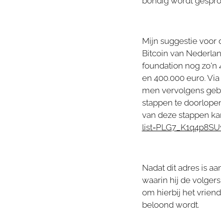
bondig wordt gespro
Mijn suggestie voor
Bitcoin van Nederlan
foundation nog zo'n 
en 400.000 euro. Via
men vervolgens ge
stappen te doorlopen
van deze stappen k
list=PLG7_K1q4p8S
Nadat dit adres is a
waarin hij de volger
om hierbij het vrien
beloond wordt.