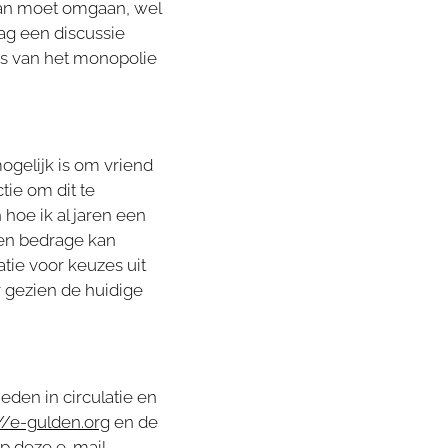
aan moet omgaan, wel
ag een discussie
is van het monopolie
gelijk is om vriend
tie om dit te
hoe ik al jaren een
een bedrage kan
ie voor keuzes uit
r gezien de huidige
den in circulatie en
://e-gulden.org
en de
p deze e-mail.