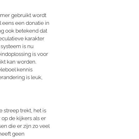
mmer gebruikt wordt
 eens een donatie in
ing ook betekend dat
culatieve karakter
 systeem is nu
eindoplossing is voor
ikt kan worden.
eleboel kennis
randering is leuk,
streep trekt, het is
 op de kijkers als er
n die er zijn zo veel
 heeft geen