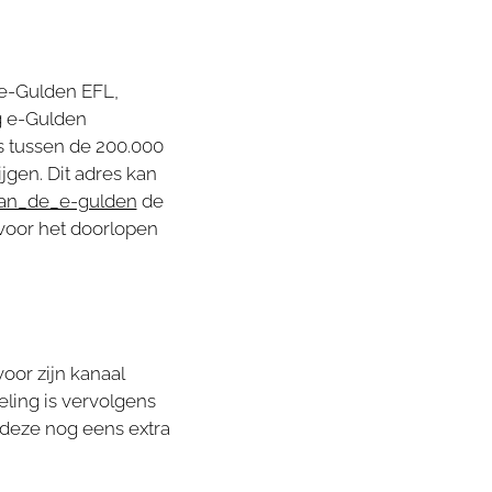
 e-Gulden EFL,
g e-Gulden
s tussen de 200.000
jgen. Dit adres kan
van_de_e-gulden
de
voor het doorlopen
oor zijn kanaal
ling is vervolgens
 deze nog eens extra