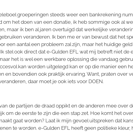
en heleboel groeperingen steeds weer een bankrekening nu
d om het doen van een donatie, ik heb sommige ook al wel
, maar ik ben al jaren overtuigd dat werkelijke verander
ebruiken veranderen. Ik ben me er van bewust dat het spe
r een aantal een probleem zal zijn, maar het huidige geld
Ik stel ook direct dat e-Gulden EFL wat mij betreft niet de 
maar het is wel een werkbare oplossing die vandaag gebru
uccesvol kan worden uitgelegd kan er op die manier een h
en bovendien ook praktijk ervaring. Want, praten over ve
veranderen, daar moet je ook iets voor DOEN.
 van de partijen de draad oppikt en de anderen mee over de 
lijk om de eerste te zijn die een stap zet. Hoe komt het over
aakt gaat worden? Laat ik mijn gevoel uitspreken dat kanse
ienen te worden. e-Gulden EFL heeft geen politieke kleur,