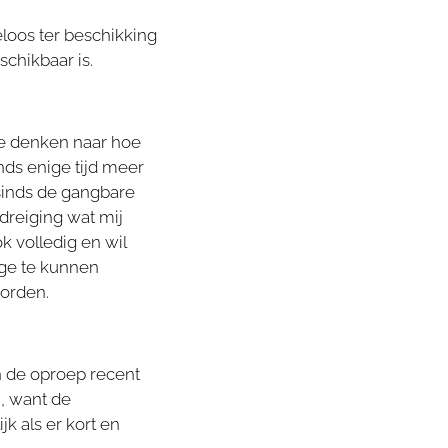
eloos ter beschikking
eschikbaar is.
te denken naar hoe
nds enige tijd meer
 sinds de gangbare
dreiging wat mij
 volledig en wil
age te kunnen
orden.
n de oproep recent
, want de
k als er kort en