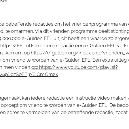
ken.
 de betreffende redacties om het vriendenprogramma van
d, te omarmen. Via dit vrienden programma deelt stichtin
4.000.000 e-Gulden EFL uit, dit heeft een waarde zo ergen
 https://EFL.nl kan iedere redactie een e-Gulden EFL verkri
bruiken om
op
https://e-gulden.org/index.php/vrienden_
 om vriend te worden van e-Gulden EFL. Een extra uitleg 
an men vinden
op: https://www.youtube.com/playlist?
Uw4YJdzSbEE3Y6lCn1Cm2x
angemaakt kan iedere redactie een instructie video maken v
s oproept om vriend te worden van e-Gulden EFL. De bedoe
den adres te vermelden van de betreffende redactie, zodat