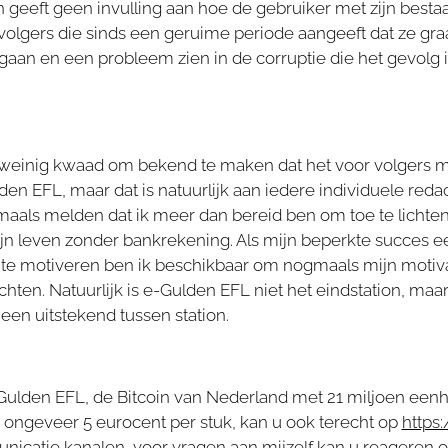
 geeft geen invulling aan hoe de gebruiker met zijn best
volgers die sinds een geruime periode aangeeft dat ze gra
gaan en een probleem zien in de corruptie die het gevolg 
 weinig kwaad om bekend te maken dat het voor volgers mo
n EFL, maar dat is natuurlijk aan iedere individuele redac
maals melden dat ik meer dan bereid ben om toe te lichten 
ijn leven zonder bankrekening. Als mijn beperkte succes 
e motiveren ben ik beschikbaar om nogmaals mijn motivat
ichten. Natuurlijk is e-Gulden EFL niet het eindstation, maa
 een uitstekend tussen station.
ulden EFL, de Bitcoin van Nederland met 21 miljoen eenhe
n ongeveer 5 eurocent per stuk, kan u ook terecht op
https
icatie kanalen, voor vragen aan mijzelf kan u reageren o