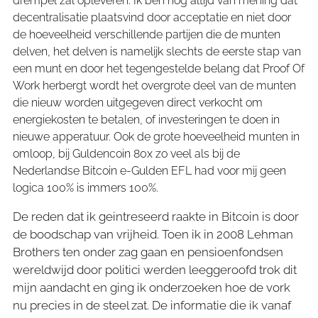
drempel zal opleveren. Ik ben nog altijd van mening dat
decentralisatie plaatsvind door acceptatie en niet door
de hoeveelheid verschillende partijen die de munten
delven, het delven is namelijk slechts de eerste stap van
een munt en door het tegengestelde belang dat Proof Of
Work herbergt wordt het overgrote deel van de munten
die nieuw worden uitgegeven direct verkocht om
energiekosten te betalen, of investeringen te doen in
nieuwe apperatuur. Ook de grote hoeveelheid munten in
omloop, bij Guldencoin 80x zo veel als bij de
Nederlandse Bitcoin e-Gulden EFL had voor mij geen
logica 100% is immers 100%.
De reden dat ik geintreseerd raakte in Bitcoin is door
de boodschap van vrijheid. Toen ik in 2008 Lehman
Brothers ten onder zag gaan en pensioenfondsen
wereldwijd door politici werden leeggeroofd trok dit
mijn aandacht en ging ik onderzoeken hoe de vork
nu precies in de steel zat. De informatie die ik vanaf