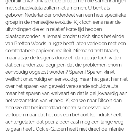
gebruik ervan afwijzen. De problemen die samenhangen
met schuldvaluta zullen niet afnemen. U bent als
geboren Nederlander onderdeel van een hele specifieke
groep in de menselijke evolutie. Kijk toch eens naar de
uitvindingen die er in relatief korte tijd hebben
plaatsgevonden, allemaal omdat u zich sinds het einde
van Bretton Woods in 1972 heeft laten verleiden met een
comfortabele papieren realiteit. Niemand treft blaam,
maar als je de leugens doorziet, dan zou je toch willen
dat een ander zou begrijpen dat die problemen enorm
eenvoudig opgelost worden? Sparen! Sparen klinkt
wellicht onschuldig en eenvoudig, maar het gaat hier niet
over het sparen van geweld vereisende schuldvaluta,
maar het sparen van welvaart en dat is gelijkwaardig aan
het verzamelen van vrijheid. Kijken we naar Bitcoin dan
zien we dat het inderdaad enorm successvol kan
verlopen maar dat het ook een behoorlijke indruk heeft
achtergelaten dat peer 2 peer cash nog een lange weg
te gaan heeft. Ook e-Gulden heeft niet direct de intentie