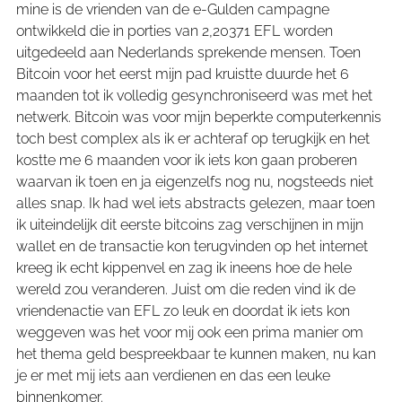
mine is de vrienden van de e-Gulden campagne
ontwikkeld die in porties van 2,20371 EFL worden
uitgedeeld aan Nederlands sprekende mensen. Toen
Bitcoin voor het eerst mijn pad kruistte duurde het 6
maanden tot ik volledig gesynchroniseerd was met het
netwerk. Bitcoin was voor mijn beperkte computerkennis
toch best complex als ik er achteraf op terugkijk en het
kostte me 6 maanden voor ik iets kon gaan proberen
waarvan ik toen en ja eigenzelfs nog nu, nogsteeds niet
alles snap. Ik had wel iets abstracts gelezen, maar toen
ik uiteindelijk dit eerste bitcoins zag verschijnen in mijn
wallet en de transactie kon terugvinden op het internet
kreeg ik echt kippenvel en zag ik ineens hoe de hele
wereld zou veranderen. Juist om die reden vind ik de
vriendenactie van EFL zo leuk en doordat ik iets kon
weggeven was het voor mij ook een prima manier om
het thema geld bespreekbaar te kunnen maken, nu kan
je er met mij iets aan verdienen en das een leuke
binnenkomer.