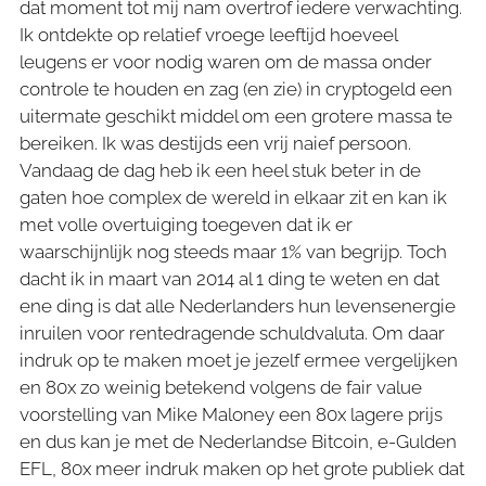
dat moment tot mij nam overtrof iedere verwachting.
Ik ontdekte op relatief vroege leeftijd hoeveel
leugens er voor nodig waren om de massa onder
controle te houden en zag (en zie) in cryptogeld een
uitermate geschikt middel om een grotere massa te
bereiken. Ik was destijds een vrij naief persoon.
Vandaag de dag heb ik een heel stuk beter in de
gaten hoe complex de wereld in elkaar zit en kan ik
met volle overtuiging toegeven dat ik er
waarschijnlijk nog steeds maar 1% van begrijp. Toch
dacht ik in maart van 2014 al 1 ding te weten en dat
ene ding is dat alle Nederlanders hun levensenergie
inruilen voor rentedragende schuldvaluta. Om daar
indruk op te maken moet je jezelf ermee vergelijken
en 80x zo weinig betekend volgens de fair value
voorstelling van Mike Maloney een 80x lagere prijs
en dus kan je met de Nederlandse Bitcoin, e-Gulden
EFL, 80x meer indruk maken op het grote publiek dat