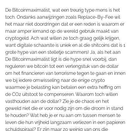
De Bitcoinmaximalist, wat een treurig type mens is het
toch. Ondanks aanwijzingen zoals Replace-By-Fee wil
het maar niet doordringen dat er een reden is waarom er
maar amper iemand op de wereld gebruik maakt van
cryptogeld. Ach wat willen ze toch graag gelijk krijgen,
want digitale schaarste is uniek en al die shitcoins dat is 1
grote hype van een stelletje scammers! Ja, als het aan
De Bitcoinmaximalist ligt is die hype snel voorbij, dan
reguleren we bitcoin tot een verlengstuk van de dollar
om het financieren van terrorisme tegen te gaan en innen
we bij iedere omwisseling naar de enige crypto
waarmee je belasting kan betalen een extra heffing om
de CO2 uitstoot te compenseren. Waarom toch willen
vasthouden aan de dollar? Zie je de chaos en het
geweld niet die er voor nodig zijn om die droom in stand
te houden? Wat heb je er nu aan om tussen mensen te
leven die hun vrijheid langzaam verliezen in een papieren
schuldspiraal? Er zijn maar zo weinig van ons die