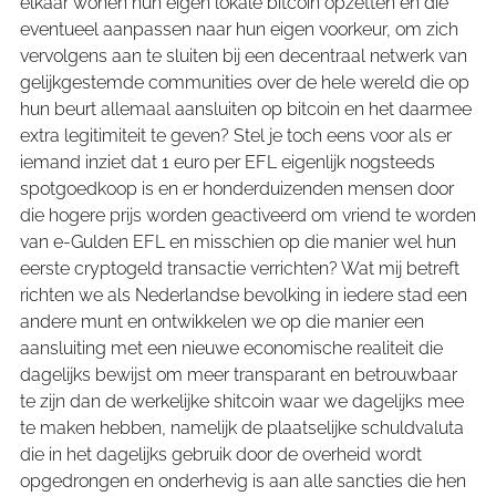
elkaar wonen hun eigen lokale bitcoin opzetten en die
eventueel aanpassen naar hun eigen voorkeur, om zich
vervolgens aan te sluiten bij een decentraal netwerk van
gelijkgestemde communities over de hele wereld die op
hun beurt allemaal aansluiten op bitcoin en het daarmee
extra legitimiteit te geven? Stel je toch eens voor als er
iemand inziet dat 1 euro per EFL eigenlijk nogsteeds
spotgoedkoop is en er honderduizenden mensen door
die hogere prijs worden geactiveerd om vriend te worden
van e-Gulden EFL en misschien op die manier wel hun
eerste cryptogeld transactie verrichten? Wat mij betreft
richten we als Nederlandse bevolking in iedere stad een
andere munt en ontwikkelen we op die manier een
aansluiting met een nieuwe economische realiteit die
dagelijks bewijst om meer transparant en betrouwbaar
te zijn dan de werkelijke shitcoin waar we dagelijks mee
te maken hebben, namelijk de plaatselijke schuldvaluta
die in het dagelijks gebruik door de overheid wordt
opgedrongen en onderhevig is aan alle sancties die hen