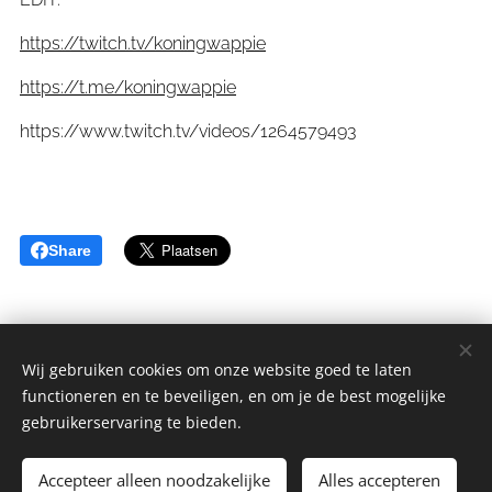
https://twitch.tv/koningwappie
https://t.me/koningwappie
https://www.twitch.tv/videos/1264579493
Share
Wij gebruiken cookies om onze website goed te laten
functioneren en te beveiligen, en om je de best mogelijke
sGulden is een onderdeel van de YCLO Groep.
gebruikerservaring te bieden.
Alle rechten omgedraaid 2014-2025 // All rights reversed 2014-
2025
Accepteer alleen noodzakelijke
Alles accepteren
Cookies