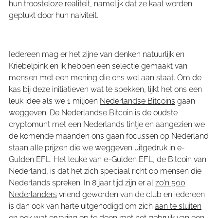
hun troosteloze realiteit, namelijk dat ze kaal worden
geplukt door hun naiviteit.
Iedereen mag er het zijne van denken natuurlijk en
Kriebelpink en ik hebben een selectie gemaakt van
mensen met een mening die ons wel aan staat. Om de
kas bij deze initiatieven wat te spekken, lijkt het ons een
leuk idee als we 1 miljoen
Nederlandse Bitcoins
gaan
weggeven. De Nederlandse Bitcoin is de oudste
cryptomunt met een Nederlands tintje en aangezien we
de komende maanden ons gaan focussen op Nederland
staan alle prijzen die we weggeven uitgedruk in e-
Gulden EFL. Het leuke van e-Gulden EFL, de Bitcoin van
Nederland, is dat het zich speciaal richt op mensen die
Nederlands spreken. In 8 jaar tijd zijn er al
zo'n 500
Nederlanders
vriend geworden van de club en iedereen
is dan ook van harte uitgenodigd om zich
aan te sluiten
en ook wat ervaring op te doen met het gebruik van een