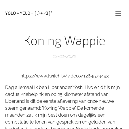
YOLO + YCLO = [ :) + <3 ]²
Koning Wappie
12-01-2022
https://www.twitch.tv/videos/1264579493
Dag allemaal Ik ben Liberlander Yoshi Livo en dit is mijn
cactus Kriebelpink en op 25 kilometer afstand van
Liberland is dit de eerste aflevering van onze nieuwe
steam genaamd: "Koning Wappie" De komende
maanden zal ik mijn best doen om dagelijks een
complitatie te tonen van gesprekken en geluiden van
Nederlandse bodem, bij voorkeur Nederlands gesproken