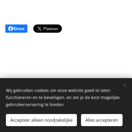
Share
Wij gebruiken cookies om onze website goed te laten
functioneren en te beveiligen, en om je de best mogelijke
sGulden is een onderdeel van de YCLO Groep.
gebruikerservaring te bieden.
Alle rechten omgedraaid 2014-2025 // All rights reversed 2014-
2025
Accepteer alleen noodzakelijke
Alles accepteren
Cookies