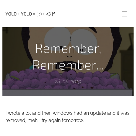
YOLO + YCLO = [ :) + <3 ]²
Remember,
Remember...
28-08-2019
I wrote a lot and then windows had an update and it was
removed, meh... try again tomorrow.