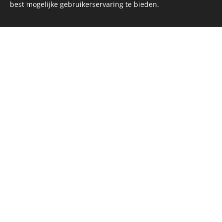
Een andere kijk
best mogelijke gebruikerservaring te bieden.
17-11-2018
Dag beste lezers, sinds mijn laat
deze maand heb ik een heleboel n
met jullie wil delen.
sGulden is een onderdeel van de YCLO Groep.
Alle rechten omgedraaid 2014-2025 // All rights reversed