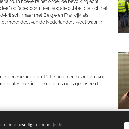
rland. In hoeverre het onder de bevolking echt
ik leef op facebook in een sociale bubbel die zich het
d-kritisch, maar met België en Frankrijk als
het merendeel van de Nederlanders weet waar ik
uurlijk een mening over Piet, nou ga er maar even voor
 ongezouten mening die nergens op is gebaseerd
en en te beveiligen, en om je de