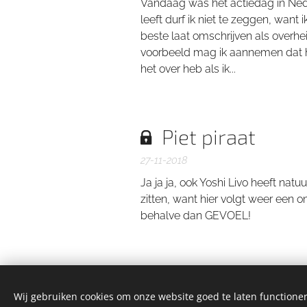
Vandaag was het actiedag in Nede
leeft durf ik niet te zeggen, want 
beste laat omschrijven als overhei
voorbeeld mag ik aannemen dat 
het over heb als ik...
Piet piraat
27-11-2018
Ja ja ja, ook Yoshi Livo heeft nat
zitten, want hier volgt weer een
behalve dan GEVOEL!
Wij gebruiken cookies om onze website goed te laten functioner