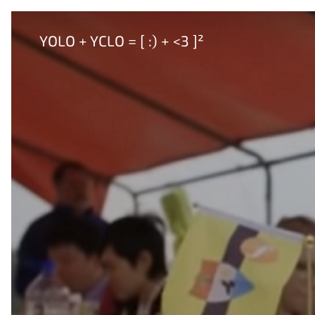
YOLO + YCLO = [ :) + <3 ]²