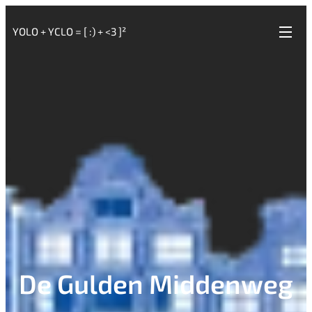
YOLO + YCLO = [ :) + <3 ]²
De Gulden Middenweg