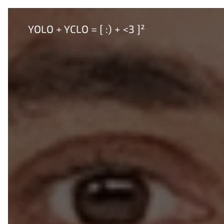
YOLO + YCLO = [ :) + <3 ]²