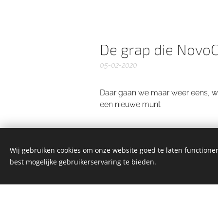
De grap die NovoC
05-02-2020
Daar gaan we maar weer eens, wan
een nieuwe munt
Wij gebruiken cookies om onze website goed te laten functioner
best mogelijke gebruikerservaring te bieden.
sGulden is een onderdeel van de YCLO Groep.
Alle rechten omgedraaid 2014-2025 // All rights reversed